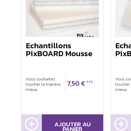
Echantillons
Echa
PixBOARD Mousse
Pix
Vous souhaitez
Vous so
7,50 €
TTC
toucher la matière,
toucher 
mieux...
mieux...
AJOUTER AU
PANIER