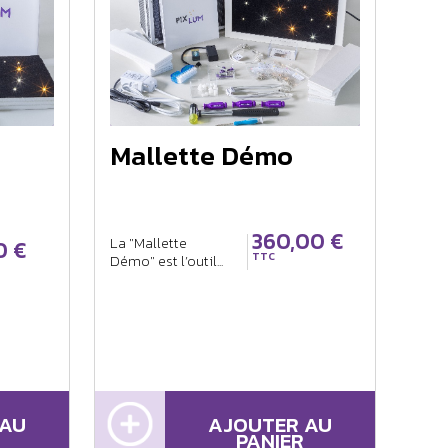
Mallette Démo
360,00 €
La "Mallette
0 €
TTC
Démo" est l’outil...
 AU
AJOUTER AU
PANIER