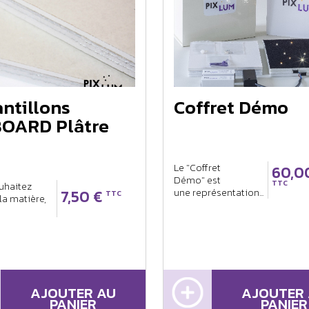
ntillons
Coffret Démo
BOARD Plâtre
Le "Coffret
60,0
Démo" est
TTC
uhaitez
une représentation...
7,50 €
TTC
la matière,
AJOUTER AU
AJOUTER
PANIER
PANIER